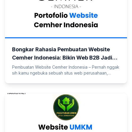
Bongkar Rahasia Pembuatan Website
Cemher Indonesia: Bikin Web B2B Jadi
Makin Kece!
Pembuatan Website Cemher Indonesia – Pernah nggak
sih kamu ngebuka sebuah situs web perusahaan,
khususnya distributor material bahan bangunan, terus
ngerasa tampilannya bikin sakit mata? Menunya
berantakan ke mana-mana, gambar loading-nya lama
banget kaya nungguin balasan chat gebetan, dan
desainnya kaya belum update dari tahun 2005.
Padahal, produk yang mereka jual harganya miliaran,
loh! Ironis …
Baca Selengkapnya