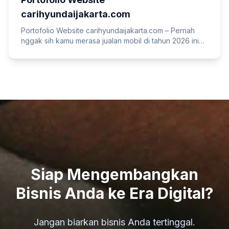
carihyundaijakarta.com
Portofolio Website carihyundaijakarta.com – Pernah
nggak sih kamu merasa jualan mobil di tahun 2026 ini
makin menantang? Showroom fisik mungkin masih ada,
tapi “medan tempur” sebenarnya sudah pindah ke
layar smartphone. Kalau website dealer kamu cuma
berisi foto dan nomor HP, siap-siap saja ketinggalan
jauh. Kali ini, kita akan membedah salah satu mahakarya
terbaru kami: …
Baca Selengkapnya
Siap Mengembangkan
Bisnis Anda ke Era Digital?
Jangan biarkan bisnis Anda tertinggal.