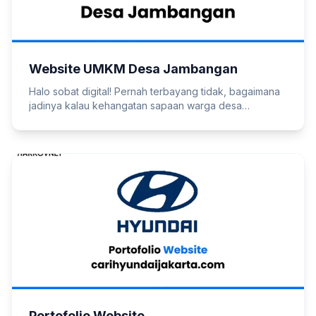
Website UMKM Desa Jambangan
Halo sobat digital! Pernah terbayang tidak, bagaimana
jadinya kalau kehangatan sapaan warga desa
dipadukan dengan canggihnya teknologi masa kini?
Nah, tahun 2026 ini menjadi saksi bisu bagaimana
website UMKM Desa Jambangan berhasil menyatukan
kedua hal tersebut menjadi sebuah kekuatan ekonomi
baru. Pernahkah Anda membayangkan aroma Kopi
Srawung yang khas atau gurihnya Opak Gambir kini
bisa …
Baca Selengkapnya
Portofolio Website