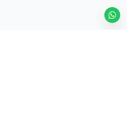
PT. Harkovnet Teknologi Indonesia. Partner solusi IT
terpercaya untuk transformasi digital bisnis Anda.
Navigasi